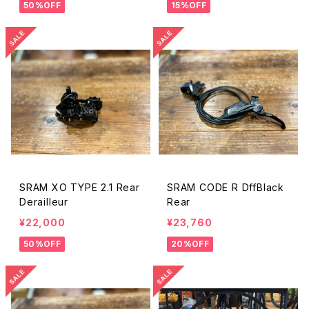
50%OFF
15%OFF
SRAM XO TYPE 2.1 Rear
SRAM CODE R DffBlack
Derailleur
Rear
¥22,000
¥23,760
50%OFF
20%OFF