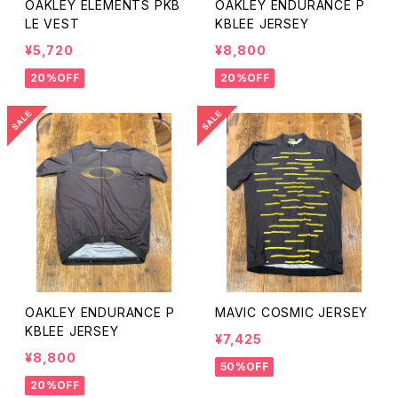
OAKLEY ELEMENTS PKB
OAKLEY ENDURANCE P
LE VEST
KBLEE JERSEY
¥5,720
¥8,800
20%OFF
20%OFF
OAKLEY ENDURANCE P
MAVIC COSMIC JERSEY
KBLEE JERSEY
¥7,425
¥8,800
50%OFF
20%OFF