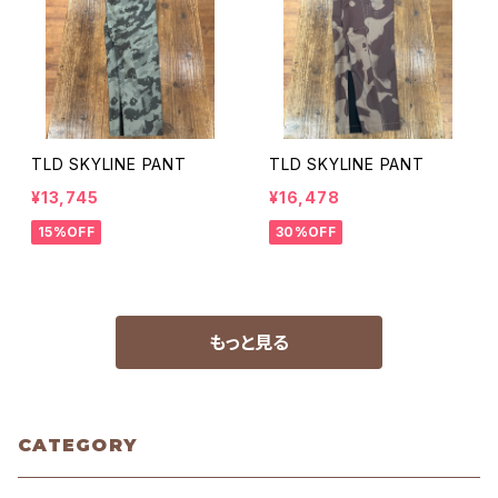
TLD SKYLINE PANT
TLD SKYLINE PANT
¥13,745
¥16,478
15%OFF
30%OFF
もっと見る
CATEGORY