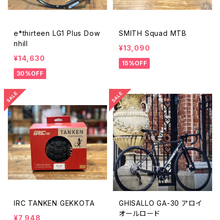
e*thirteen LG1 Plus Dow
SMITH Squad MTB
nhill
¥13,090
¥14,630
15%OFF
30%OFF
IRC TANKEN GEKKOTA
GHISALLO GA-30 アロイ
オールロード
¥7,948