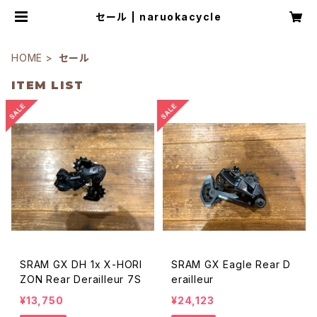
セール | naruokacycle
HOME
セール
ITEM LIST
SRAM GX DH 1x X-HORI
SRAM GX Eagle Rear D
ZON Rear Derailleur 7S
erailleur
¥13,750
¥24,123