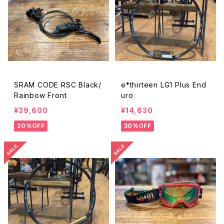
SRAM CODE RSC Black/
e*thirteen LG1 Plus End
Rainbow Front
uro
¥39,600
¥14,630
20%OFF
30%OFF