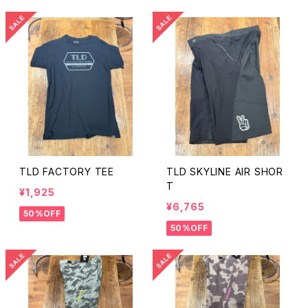
TLD FACTORY TEE
TLD SKYLINE AIR SHOR
T
¥1,925
¥6,765
50%OFF
50%OFF